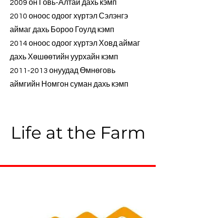
2009 он Говь-Алтай дахь кэмп
2010 оноос одоог хүртэл Сэлэнгэ
аймаг дахь Бороо Гоулд кэмп
2014 оноос одоог хүртэл Ховд аймаг
дахь Хөшөөтийн уурхайн кэмп
2011-2013 онуудад Өмнөговь
аймгийн Номгон суман дахь кэмп
Life at the Farm