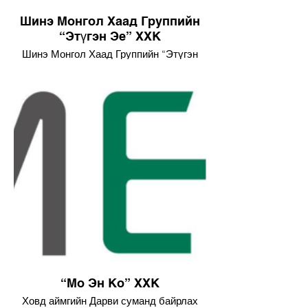
Шинэ Монгол Хаад Группийн
“Этүгэн Эе” ХХК
Шинэ Монгол Хаад Группийн “Этүгэн
Эе” ХХК-ийн хээрийн хотхонд 150-200
хүнд катерингийн үйлчилгээг явуулсан
“Мо Эн Ко” ХХК
Ховд аймгийн Дарви суманд байрлах