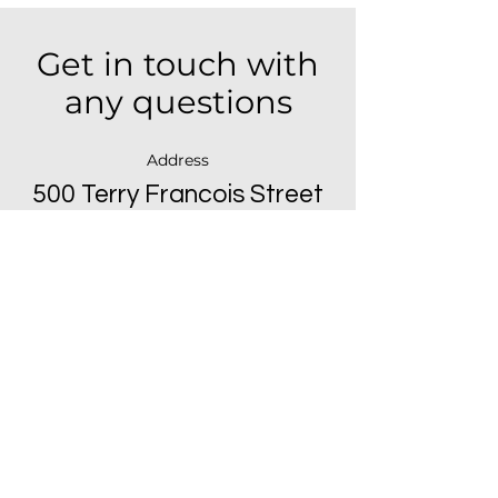
Get in touch with
any questions
Address
500 Terry Francois Street
San Francisco, CA 94158
Contact
123-456-7890
info@mysite.com
Please fill out the form:
First Name