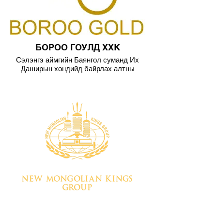
БОРОО ГОУЛД ХХК
Сэлэнгэ аймгийн Баянгол суманд Их
Даширын хөндийд байрлах алтны
уурхайд 2010-2019 он хүртэл 9 жилийн
хугацаанд 200-700 хүнд тасралтгүй
тууштай түргэн шуурхай итгэлтэйгээр
хамтран ажилласан.