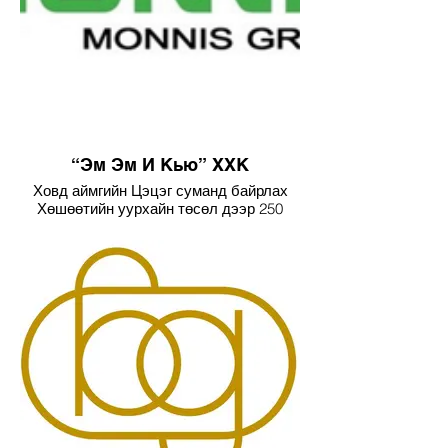
“Эм Эм И Кью” ХХК
Ховд аймгийн Цэцэг суманд байрлах
Хөшөөтийн уурхайн төсөл дээр 250
хүнд катерингийн үйл ажиллагааг
найдвартай явуулсан.