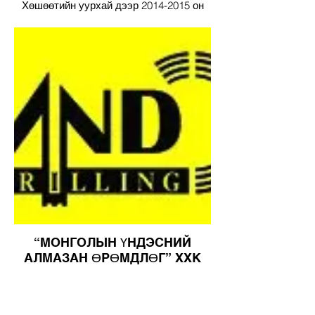
Хөшөөтийн уурхай дээр 2014-2015 он
хүртэл нэг ээлжиндэх 200-250 хүнтэй
кэмп дээр катерингийн үйлчилгээг
чанар стандартын дагуу үзүүлсэн.
Мөн 2009 онд Говь-Алтай аймгийн
хээрийн хотхонд катерингийн
үйлчилгээг стандартын дагуу үзүүлсэн.
“МОНГОЛЫН ҮНДЭСНИЙ
АЛМАЗАН ӨРӨМДЛӨГ” ХХК