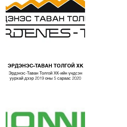
ЭРДЭНЭС-ТАВАН ТОЛГОЙ ХК
Эрдэнэс-Таван Толгой ХК-ийн үндсэн
уурхай дээр 2019 оны 5 сараас 2020
оны 7-р сарыг хүртэл нэг ээлжиндээ
250 хүнд түргэн шуурхай сэтгэл
ханамжтай үйлчилгээг үзүүлэн хамтран
ажилласан.