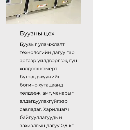
Буузны цех
Буузыг уламжлалт
технологийн дагуу гар
аргаар үйлдвэрлэж, гүн
хөлдөөх камерт
бүтээгдэхүүнийг
богино хугацаанд
хөлдөөж, амт, чанарыг
алдагдуулахгүйгээр
савладаг. Харилцагч
байгууллагуудын
захиалгын дагуу 0,9 кг