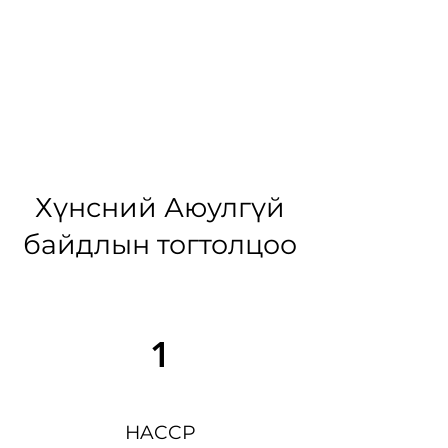
Хүнсний Аюулгүй
байдлын тогтолцоо
1
HACCP