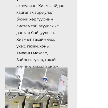
эхлүүлсэн. Хиам, зайдас
хадгалах зориулал
бүхий хөргүүрийн
системтэй агуулахыг
давхар байгуулсан.
Хиамыг гахайн өөх,
үхэр, гахай, хонь,
ямааны махаар,
Зайдсыг үхэр, гахай,
хонины махаар хийж
зах зээлд нийлүүлдэг.