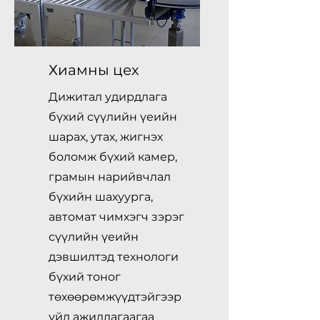
Хиамны цех
Дижитал удирдлага
бүхий сүүлийн үеийн
шарах, утах, жигнэх
боломж бүхий камер,
грамын нарийвчлал
бүхийн шахуурга,
автомат чимхэгч зэрэг
сүүлийн үеийн
дэвшилтэд технологи
бүхий тоног
төхөөрөмжүүдтэйгээр
үйл ажиллагаагаа