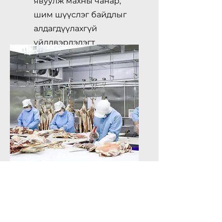
явуулж махны чанар,
шим шүүслэг байдлыг
алдагдүүлахгүй
үйлдвэрлэдэгт
оршино.
Мах боловсруулах
цех
Хэрэглэгчдийн