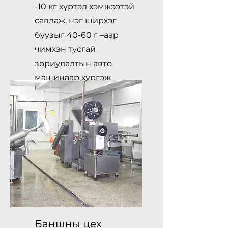
-10 кг хүртэл хэмжээтэй
савлаж, нэг ширхэг
буузыг 40-60 г –аар
чимхэн тусгай
зориулалтын авто
машинаар хүргэж
үйлчилдэг.
Баншны цех