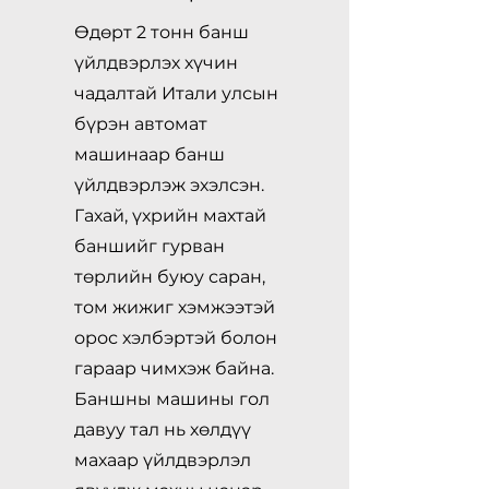
Өдөрт 2 тонн банш
үйлдвэрлэх хүчин
чадалтай Итали улсын
бүрэн автомат
машинаар банш
үйлдвэрлэж эхэлсэн.
Гахай, үхрийн махтай
баншийг гурван
төрлийн буюу саран,
том жижиг хэмжээтэй
орос хэлбэртэй болон
гараар чимхэж байна.
Баншны машины гол
давуу тал нь хөлдүү
махаар үйлдвэрлэл