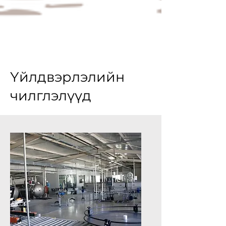
Үйлдвэрлэлийн
чилглэлүүд