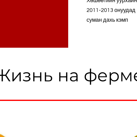
Хөшөөтийн уурхайн
2011-2013 онуудад
суман дахь кэмп
Жизнь на ферм