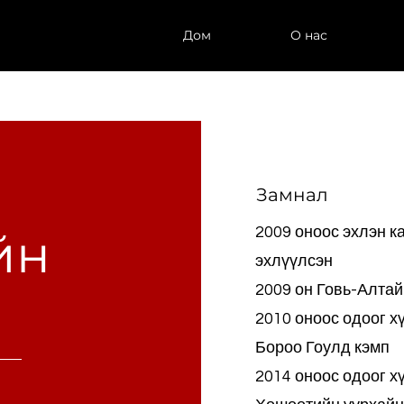
Дом
О нас
Замнал
йн
2009 оноос эхлэн к
эхлүүлсэн
2009 он Говь-Алтай
2010 оноос одоог х
Бороо Гоулд кэмп
2014 оноос одоог х