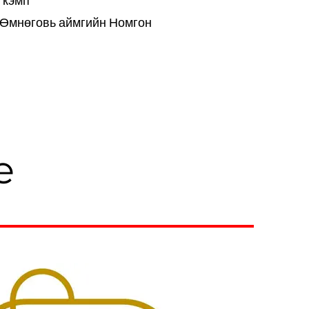
 кэмп
 Өмнөговь аймгийн Номгон
е