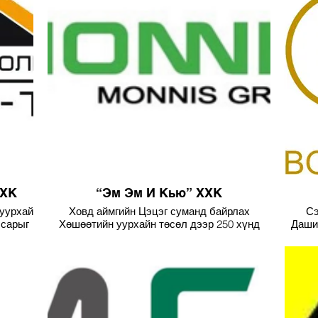
 ХК
“Эм Эм И Кью” ХХК
 уурхай
Ховд аймгийн Цэцэг суманд байрлах
Сэ
 сарыг
Хөшөөтийн уурхайн төсөл дээр 250 хүнд
Даши
ргэн
катерингийн үйл ажиллагааг найдвартай
2010
гээг
явуулсан.
200-
шуурх