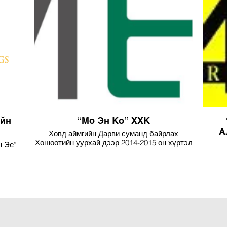
ийн
“Мо Эн Ко” ХХК
А
Ховд аймгийн Дарви суманд байрлах
Хөшөөтийн уурхай дээр 2014-2015 он хүртэл
н Эе”
нэг ээлжиндэх 200-250 хүнтэй кэмп дээр
хүнд
катерингийн үйлчилгээг чанар стандартын
н
дагуу үзүүлсэн.
Мөн 2009 онд Говь-Алтай аймгийн хээрийн
хотхонд катерингийн үйлчилгээг стандартын
дагуу үзүүлсэн.