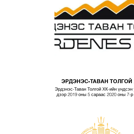
ЭРДЭНЭС-ТАВАН ТОЛГОЙ
Эрдэнэс-Таван Толгой ХК-ийн үндсэн
дээр 2019 оны 5 сараас 2020 оны 7-р
хүртэл нэг ээлжиндээ 250 хүнд тү
шуурхай сэтгэл ханамжтай үйлчил
үзүүлэн хамтран ажилласан.