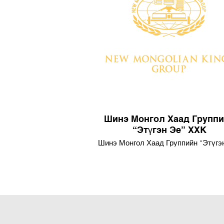
Шинэ Монгол Хаад Групп
“Этүгэн Эе” ХХК
Шинэ Монгол Хаад Группийн “Этүгэ
ХХК-ийн хээрийн хотхонд 150-200 
катерингийн үйлчилгээг явуулса