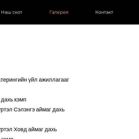
Наш скот
Галерея
Контакт
атерингийн үйл ажиллагааг
 дахь кэмп
үртэл Сэлэнгэ аймаг дахь
үртэл Ховд аймаг дахь