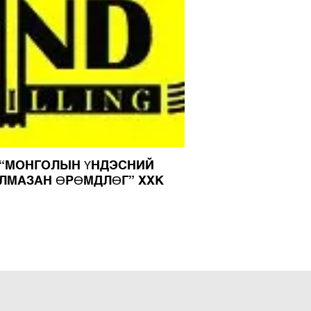
“МОНГОЛЫН ҮНДЭСНИЙ
ЛМАЗАН ӨРӨМДЛӨГ” ХХК