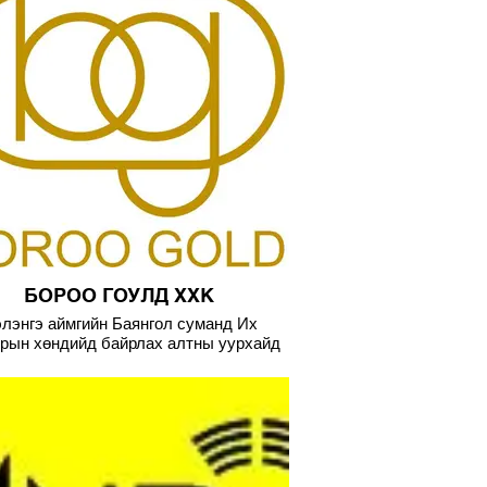
БОРОО ГОУЛД ХХК
лэнгэ аймгийн Баянгол суманд Их
рын хөндийд байрлах алтны уурхайд
-2019 он хүртэл 9 жилийн хугацаанд
700 хүнд тасралтгүй тууштай түргэн
ай итгэлтэйгээр хамтран ажилласан.